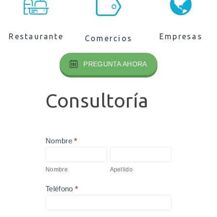
Restaurante
Empresas
Comercios
PREGUNTA AHORA
Consultoría
Consultoría
Nombre
*
S
i
Nombre
Apellido
e
r
Nombre
Apellido
e
s
Teléfono
*
h
u
m